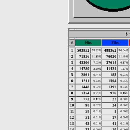
トッ
#
Hits
Files
1
503952
488362
78.22%
80.04%
2
71856
70020
11.15%
11.48%
3
45306
37614
7.03%
6.17%
4
14789
11424
2.30%
1.87%
5
2861
185
0.44%
0.03%
6
1511
1504
0.23%
0.25%
7
1448
1397
0.22%
0.23%
8
1354
976
0.21%
0.16%
9
773
22
0.12%
0.00%
10
98
24
0.02%
0.00%
11
58
1
0.01%
0.00%
12
51
17
0.01%
0.00%
13
43
41
0.01%
0.01%
14
23
19
0.00%
0.00%