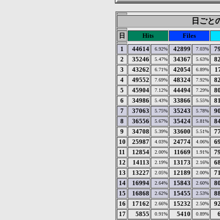
日ごとの統
日
Hits
Files
1
44614
42899
7
6.92%
7.03%
2
35246
34367
8
5.47%
5.63%
3
43262
42054
1
6.71%
6.89%
4
49552
48324
8
7.69%
7.92%
5
45904
44494
8
7.12%
7.29%
6
34986
33866
8
5.43%
5.55%
7
37063
35243
9
5.75%
5.78%
8
36556
35424
8
5.67%
5.81%
9
34708
33600
7
5.39%
5.51%
10
25987
24774
6
4.03%
4.06%
11
12854
11669
7
2.00%
1.91%
12
14113
13173
6
2.19%
2.16%
13
13227
12189
7
2.05%
2.00%
14
16994
15843
8
2.64%
2.60%
15
16868
15455
8
2.62%
2.53%
16
17162
15232
9
2.66%
2.50%
17
5855
5410
0.91%
0.89%