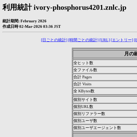
利用統計 ivory-phosphorus4201.znlc.jp
統計期間: February 2026
作成日時 02-Mar-2026 03:36 JST
[日ごとの統計]
[時間ごとの統計]
[URL]
[エントリー]
[E
月の統計
全ヒット数
全ファイル数
合計 Pages
合計 Visits
全 KBytes数
個別サイト数
個別URL数
個別リファラー数
個別ユーザ数
個別ユーザエージェント数
.