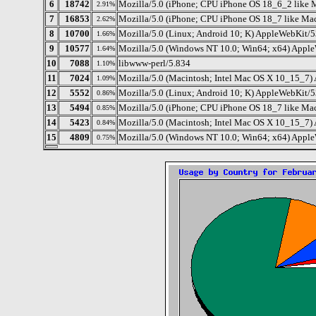
6
18742
Mozilla/5.0 (iPhone; CPU iPhone OS 18_6_2 like
2.91%
7
16853
Mozilla/5.0 (iPhone; CPU iPhone OS 18_7 like M
2.62%
8
10700
Mozilla/5.0 (Linux; Android 10; K) AppleWebKit/
1.66%
9
10577
Mozilla/5.0 (Windows NT 10.0; Win64; x64) Apple
1.64%
10
7088
libwww-perl/5.834
1.10%
11
7024
Mozilla/5.0 (Macintosh; Intel Mac OS X 10_15_7)
1.09%
12
5552
Mozilla/5.0 (Linux; Android 10; K) AppleWebKit/
0.86%
13
5494
Mozilla/5.0 (iPhone; CPU iPhone OS 18_7 like M
0.85%
14
5423
Mozilla/5.0 (Macintosh; Intel Mac OS X 10_15_7)
0.84%
15
4809
Mozilla/5.0 (Windows NT 10.0; Win64; x64) Apple
0.75%