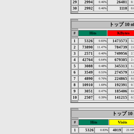
29
2994
26481
0.46%
0
30
2992
1110
0.46%
0
トップ 10 of
#
Hits
KBytes
1
5326
1473573
0.83%
5
2
73890
784739
11.47%
2
3
2571
749956
0.40%
2
4
42764
679305
6.64%
2
5
3088
345313
0.48%
1
6
3549
274579
0.55%
1
7
4890
224865
0.76%
0
8
10910
192391
1.69%
0
9
3051
185406
0.47%
0
10
2507
141215
0.39%
0
トップ 10 of
#
Hits
Visits
1
5326
4019
0.83%
23.10