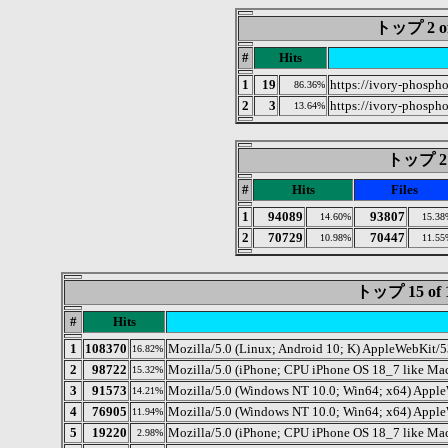
トップ 2 of 
#
Hits
1
19
https://ivory-phosph
86.36%
2
3
https://ivory-phospho
13.64%
トップ 2 o
#
Hits
Files
1
94089
93807
14.60%
15.38
2
70729
70447
10.98%
11.55
トップ 15 o
#
Hits
1
108370
Mozilla/5.0 (Linux; Android 10; K) AppleWebKit/
16.82%
2
98722
Mozilla/5.0 (iPhone; CPU iPhone OS 18_7 like M
15.32%
3
91573
Mozilla/5.0 (Windows NT 10.0; Win64; x64) Apple
14.21%
4
76905
Mozilla/5.0 (Windows NT 10.0; Win64; x64) Apple
11.94%
5
19220
Mozilla/5.0 (iPhone; CPU iPhone OS 18_7 like M
2.98%