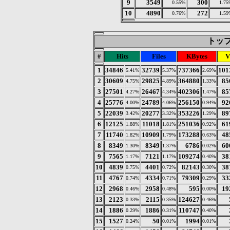
9
3549
300
0.55%
1.75
10
4890
272
0.76%
1.59
トップ 
#
Hits
Files
KBytes
V
1
34846
32739
737366
101
5.41%
5.37%
2.69%
2
30609
29825
364880
85
4.75%
4.89%
1.33%
3
27501
26467
402306
85
4.27%
4.34%
1.47%
4
25776
24789
256150
92
4.00%
4.06%
0.94%
5
22039
20277
353226
89
3.42%
3.32%
1.29%
6
12125
11018
251036
61
1.88%
1.81%
0.92%
7
11740
10909
173288
48
1.82%
1.79%
0.63%
8
8349
8349
6786
60
1.30%
1.37%
0.02%
9
7565
7121
109274
38
1.17%
1.17%
0.40%
10
4839
4401
82143
38
0.75%
0.72%
0.30%
11
4767
4334
79309
33
0.74%
0.71%
0.29%
12
2968
2958
595
19
0.46%
0.48%
0.00%
13
2123
2115
124627
0.33%
0.35%
0.46%
14
1886
1886
110747
0.29%
0.31%
0.40%
15
1527
50
1994
0.24%
0.01%
0.01%