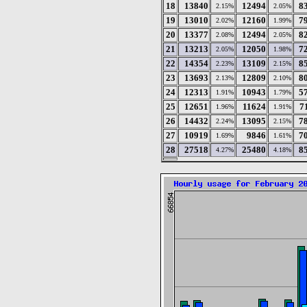
18
13840
12494
8
2.15%
2.05%
19
13010
12160
7
2.02%
1.99%
20
13377
12494
8
2.08%
2.05%
21
13213
12050
7
2.05%
1.98%
22
14354
13109
8
2.23%
2.15%
23
13693
12809
8
2.13%
2.10%
24
12313
10943
5
1.91%
1.79%
25
12651
11624
7
1.96%
1.91%
26
14432
13095
7
2.24%
2.15%
27
10919
9846
7
1.69%
1.61%
28
27518
25480
8
4.27%
4.18%