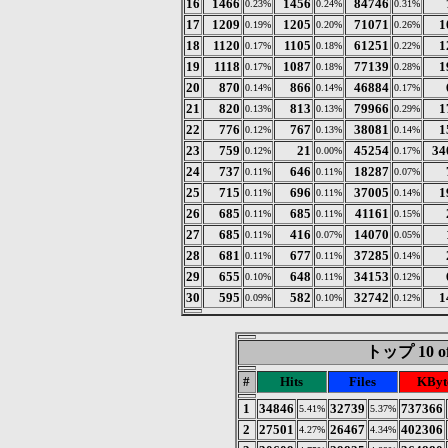
16
1466
1456
84746
0.23%
0.24%
0.31%
17
1209
1205
71071
1
0.19%
0.20%
0.26%
18
1120
1105
61251
1
0.17%
0.18%
0.22%
19
1118
1087
77139
1
0.17%
0.18%
0.28%
20
870
866
46884
0.14%
0.14%
0.17%
21
820
813
79966
1
0.13%
0.13%
0.29%
22
776
767
38081
1
0.12%
0.13%
0.14%
23
759
21
45254
34
0.12%
0.00%
0.17%
24
737
646
18287
0.11%
0.11%
0.07%
25
715
696
37005
1
0.11%
0.11%
0.14%
26
685
685
41161
0.11%
0.11%
0.15%
27
685
416
14070
0.11%
0.07%
0.05%
28
681
677
37285
0.11%
0.11%
0.14%
29
655
648
34153
0.10%
0.11%
0.12%
30
595
582
32742
1
0.09%
0.10%
0.12%
トップ 10 of
#
Hits
Files
KByt
1
34846
32739
737366
5.41%
5.37%
2
27501
26467
402306
4.27%
4.34%