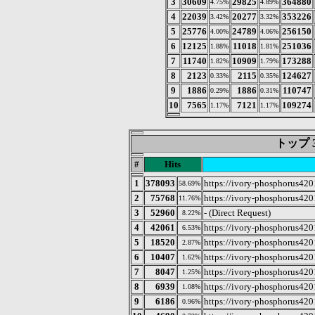
3
30609
29825
364880
4.75%
4.89%
4
22039
20277
353226
3.42%
3.32%
5
25776
24789
256150
4.00%
4.06%
6
12125
11018
251036
1.88%
1.81%
7
11740
10909
173288
1.82%
1.79%
8
2123
2115
124627
0.33%
0.35%
9
1886
1886
110747
0.29%
0.31%
10
7565
7121
109274
1.17%
1.17%
トップ 3
#
Hits
1
378093
https://ivory-phosphorus4201
58.69%
2
75768
https://ivory-phosphorus420
11.76%
3
52960
- (Direct Request)
8.22%
4
42061
https://ivory-phosphorus420
6.53%
5
18520
https://ivory-phosphorus420
2.87%
6
10407
https://ivory-phosphorus420
1.62%
7
8047
https://ivory-phosphorus420
1.25%
8
6939
https://ivory-phosphorus420
1.08%
9
6186
https://ivory-phosphorus4201.
0.96%