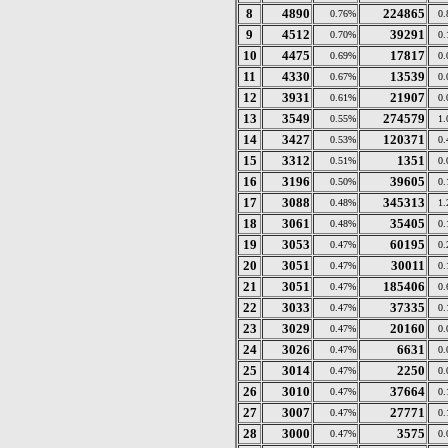
8
4890
224865
0.76%
0
9
4512
39291
0.70%
0
10
4475
17817
0.69%
0
11
4330
13539
0.67%
0
12
3931
21907
0.61%
0
13
3549
274579
0.55%
1
14
3427
120371
0.53%
0
15
3312
1351
0.51%
0
16
3196
39605
0.50%
0
17
3088
345313
0.48%
1
18
3061
35405
0.48%
0
19
3053
60195
0.47%
0
20
3051
30011
0.47%
0
21
3051
185406
0.47%
0
22
3033
37335
0.47%
0
23
3029
20160
0.47%
0
24
3026
6631
0.47%
0
25
3014
2250
0.47%
0
26
3010
37664
0.47%
0
27
3007
27771
0.47%
0
28
3000
3575
0.47%
0