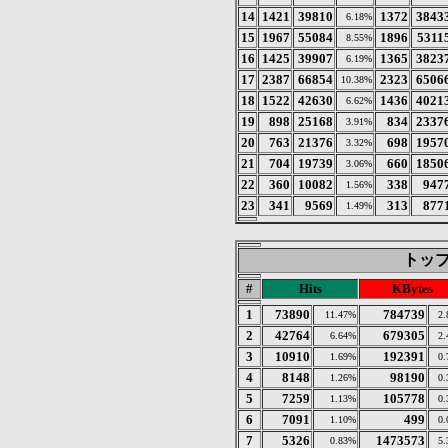
14
1421
39810
1372
3843
6.18%
15
1967
55084
1896
5311
8.55%
16
1425
39907
1365
3823
6.19%
17
2387
66854
2323
6506
10.38%
18
1522
42630
1436
4021
6.62%
19
898
25168
834
2337
3.91%
20
763
21376
698
1957
3.32%
21
704
19739
660
1850
3.06%
22
360
10082
338
947
1.56%
23
341
9569
313
877
1.49%
トップ 
#
Hits
KBytes
1
73890
784739
11.47%
2
2
42764
679305
6.64%
2
3
10910
192391
1.69%
0
4
8148
98190
1.26%
0
5
7259
105778
1.13%
0
6
7091
499
1.10%
0
7
5326
1473573
0.83%
5