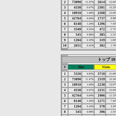
2
73890
2614
11.47%
15.02
3
4330
2301
0.67%
13.23
4
10910
2268
1.69%
13.04
5
42764
1737
6.64%
9.98
6
8148
1296
1.26%
7.45
7
3549
472
0.55%
2.71
8
545
385
0.08%
2.21
9
1204
319
0.19%
1.83
10
2651
302
0.41%
1.74
トップ 10 of
#
Hits
Visits
1
5326
3710
0.83%
21.66
2
73890
2319
11.47%
13.54
3
10910
2238
1.69%
13.07
4
4330
2231
0.67%
13.03
5
42764
1906
6.64%
11.13
6
8148
1271
1.26%
7.42
7
1204
570
0.19%
3.33
8
545
396
0.08%
2.31