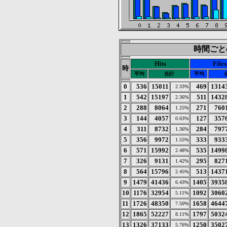
時間ごとの統
Hits
Files
時
平均
合計
平均
0
536
15011
469
1314
2.33%
1
542
15197
511
1432
2.36%
2
288
8064
271
760
1.25%
3
144
4057
127
357
0.63%
4
311
8732
284
797
1.36%
5
356
9972
333
933
1.55%
6
571
15992
535
1499
2.48%
7
326
9131
295
827
1.42%
8
564
15796
513
1437
2.45%
9
1479
41436
1405
3935
6.43%
10
1176
32954
1092
3060
5.11%
11
1726
48350
1658
4644
7.50%
12
1865
52227
1797
5032
8.11%
13
1326
37133
1250
3502
5.76%